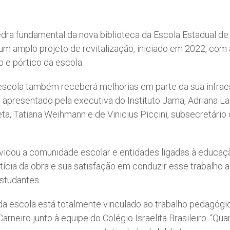
 pedra fundamental da nova biblioteca da Escola Estadual
 um amplo projeto de revitalização, iniciado em 2022, com
so e pórtico da escola.
a escola também receberá melhorias em parte da sua infrae
o apresentado pela executiva do Instituto Jama, Adriana L
eta, Tatiana Weihmann e de Vinicius Piccini, subsecretário
vidou a comunidade escolar e entidades ligadas à educaç
ícia da obra e sua satisfação em conduzir esse trabalho ao
estudantes.
 da escola está totalmente vinculado ao trabalho pedagógi
neiro junto à equipe do Colégio Israelita Brasileiro. “Qua