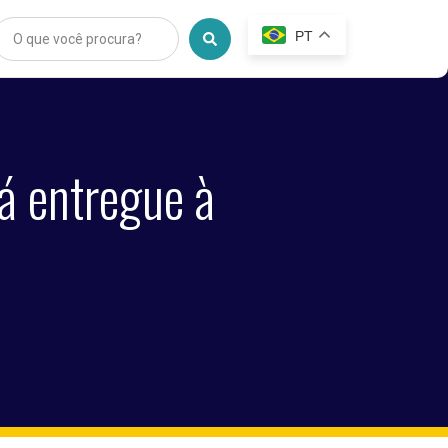
PT
á entregue à