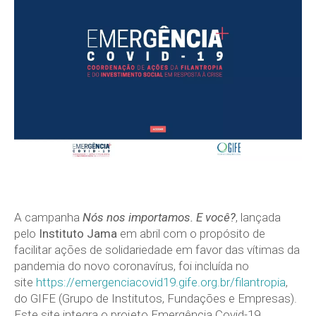
A campanha
Nós nos importamos. E você?
, lançada
pelo
Instituto Jama
em abril com o propósito de
facilitar ações de solidariedade em favor das vítimas da
pandemia do novo coronavírus, foi incluída no
site
https://emergenciacovid19.gife.org.br/filantropia
,
do GIFE (Grupo de Institutos, Fundações e Empresas).
Este site integra o projeto Emergência Covid-19,