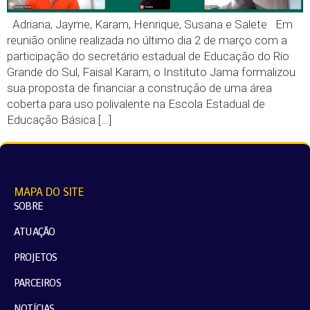
Adriana, Jayme, Karam, Henrique, Susana e Salete Em
reunião online realizada no último dia 2 de março com a
participação do secretário estadual de Educação do Rio
Grande do Sul, Faisal Karam, o Instituto Jama formalizou
sua proposta de financiar a construção de uma área
coberta para uso polivalente na Escola Estadual de
Educação Básica […]
MAPA DO SITE
SOBRE
ATUAÇÃO
PROJETOS
PARCEIROS
NOTÍCIAS